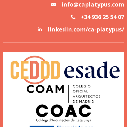
info@caplatypus.com
+34 936 25 54 07
linkedin.com/ca-platypus/