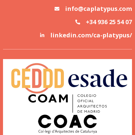
info@caplatypus.com
+34 936 25 54 07
linkedin.com/ca-platypus/